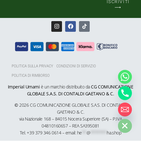
ISCRIVITI
⟶
POLITICA SULLA PRIVACY
CONDIZIONI DI SERVIZIO
POLITICA DI RIMBORSO
Imperial Umami
è un marchio distribuito da
CG COMUNICAZIONE
GLOBALE S.A.S. DI CONTALDI GAETANO & C.
©
2026 CG COMUNICAZIONE GLOBALE S.A.S. DI CONTALDI
GAETANO & C.
HIDE CHATY
via Nazionale 168 – 84015 Nocera Superiore (SA) – P.IVA
04810160657 – REA SA
395081
Tel. +39 379 346 0614 – email:
he
**
@
*******
ha.shop