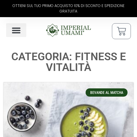
OTTIENI SUL TUO PRIMO ACQUISTO 10% DI SCONTO E SPEDIZIONE
GRATUITA
L’ARTE DEL MATCHA
COME PREPARARE
CATEGORIA: FITNESS E
VITALITÀ
BEVANDE AL MATCHA