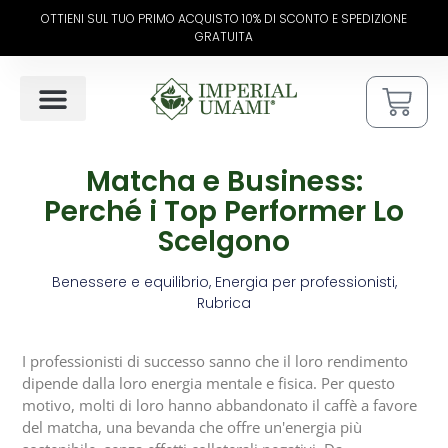
OTTIENI SUL TUO PRIMO ACQUISTO 10% DI SCONTO E SPEDIZIONE
GRATUITA
L’ARTE DEL MATCHA
COME PREPARARE
Matcha e Business:
Perché i Top Performer Lo
Scelgono
Benessere e equilibrio
,
Energia per professionisti
,
Rubrica
I professionisti di successo sanno che il loro rendimento
dipende dalla loro energia mentale e fisica. Per questo
motivo, molti di loro hanno abbandonato il caffè a favore
del matcha, una bevanda che offre un'energia più