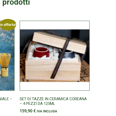
 prodotti
In offerta!
IALE –
SET DI TAZZE IN CERAMICA COREANA
– 4 PEZZI DA 125ML
159,90
€
IVA INCLUSA