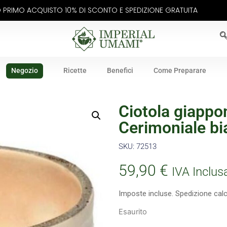
UO PRIMO ACQUISTO 10% DI SCONTO E SPEDIZIONE GRATUITA
Negozio
Ricette
Benefici
Come Preparare
Ciotola giappo
Cerimoniale bi
SKU: 72513
59,90
€
IVA Inclus
Imposte incluse. Spedizione cal
Esaurito