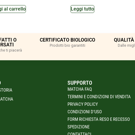
i al carrello
Leggi tutto
FATTI O
CERTIFICATO BIOLOGICO
QUALITÀ
RSATI
Prodotti bio garantiti
Dalle migli
che ti piacerà
O
SUPPORTO
MATCHA FAQ
STORIA
TERMINI E CONDIZIONI DI VENDITA
MATCHA
PRIVACY POLICY
CONDIZIONI D’USO
FORM RICHIESTA RESO E RECESSO
SPEDIZIONE
CONTATTACI