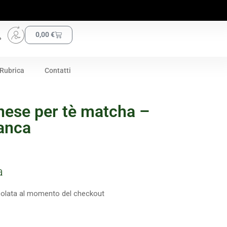
0,00
€
Rubrica
Contatti
nese per tè matcha –
anca
a
colata al momento del checkout