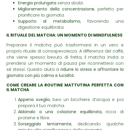
Energia prolungata
senza sbalzi.
Miglioramento della concentrazione
, perfetto per
pianificare la giornata.
Supporto al metabolismo
, favorendo una
digestione equilibrata.
IL RITUALE DEL MATCHA: UN MOMENTO DI MINDFULNESS
Preparare il matcha può trasformarsi in un vero e
proprio rituale di consapevolezza. A differenza del caffè,
che viene spesso bevuto di fretta, il matcha invita a
prendersi un momento di pausa per riconnettersi con
sé stessi. Questo aiuta a
ridurre lo stress e affrontare la
giornata con più calma e lucidità
.
COME CREARE LA ROUTINE MATTUTINA PERFETTA CON
IL MATCHA
Appena sveglio
, bevi un bicchiere d’acqua e poi
prepara il tuo matcha.
Abbinalo a una colazione equilibrata
, ricca di
proteine e fibre.
Sorseggialo lentamente
, dedicando qualche
minuto alla pianificazione della giornata.