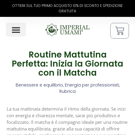
OTTIENI SUL TUO PRIMO ACQUISTO 10% DI SCONTO E SPEDIZIONE
GRATUITA
L’ARTE DEL MATCHA
COME PREPARARE
Routine Mattutina
Perfetta: Inizia la Giornata
con il Matcha
Benessere e equilibrio
,
Energia per professionisti
,
Rubrica
La tua mattinata determina il ritmo della giornata. Se inizi
con energia e chiarezza mentale, sarai più produttivo e
focalizzato. Il matcha è il compagno ideale per una routine
mattutina equilibrata, grazie alla sua capacità di offrire