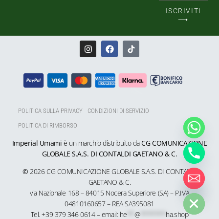
ISCRIVITI
⟶
POLITICA SULLA PRIVACY
CONDIZIONI DI SERVIZIO
POLITICA DI RIMBORSO
Imperial Umami
è un marchio distribuito da
CG COMUNICAZIONE
GLOBALE S.A.S. DI CONTALDI GAETANO & C.
©
2026 CG COMUNICAZIONE GLOBALE S.A.S. DI CONTALDI
GAETANO & C.
HIDE CHATY
via Nazionale 168 – 84015 Nocera Superiore (SA) – P.IVA
04810160657 – REA SA
395081
Tel. +39 379 346 0614 – email:
he
**
@
*******
ha.shop