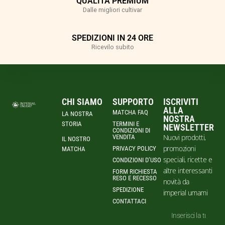
QUALITÀ PREMIUM
Dalle migliori cultivar
SPEDIZIONI IN 24 ORE
Ricevilo subito
CHI SIAMO
SUPPORTO
ISCRIVITI
ALLA
MATCHA FAQ
LA NOSTRA
NOSTRA
STORIA
TERMINI E
NEWSLETTER
CONDIZIONI DI
Nuovi prodotti,
VENDITA
IL NOSTRO
promozioni
PRIVACY POLICY
MATCHA
speciali, ricette e
CONDIZIONI D’USO
altre interessanti
FORM RICHIESTA
RESO E RECESSO
novità da
SPEDIZIONE
imperial umami
CONTATTACI