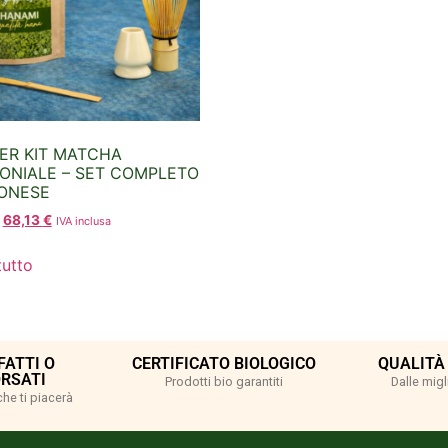
ER KIT MATCHA
ONIALE – SET COMPLETO
ONESE
68,13
€
IVA inclusa
tutto
FATTI O
CERTIFICATO BIOLOGICO
QUALITÀ
RSATI
Prodotti bio garantiti
Dalle migli
che ti piacerà