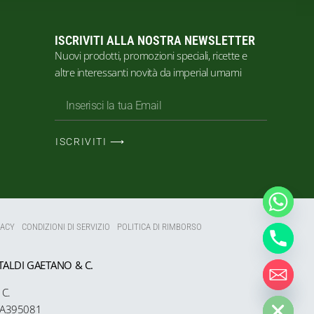
ISCRIVITI ALLA NOSTRA NEWSLETTER
Nuovi prodotti, promozioni speciali, ricette e
altre interessanti novità da imperial umami
ISCRIVITI ⟶
VACY
CONDIZIONI DI SERVIZIO
POLITICA DI RIMBORSO
TALDI GAETANO & C.
HIDE CHATY
C.
SA
395081