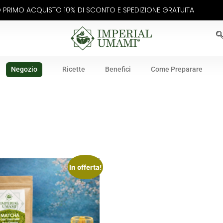
UO PRIMO ACQUISTO 10% DI SCONTO E SPEDIZIONE GRATUITA
Negozio
Ricette
Benefici
Come Preparare
In offerta!