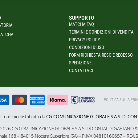
O
SUPPORTO
MATCHA FAQ
STORIA
TERMINI E CONDIZIONI DI VENDITA
MATCHA
PRIVACY POLICY
CONDIZIONI D’USO
FORM RICHIESTA RESO E RECESSO
SPEDIZIONE
CONTATTACI
POLITICA SULLA PRI
n marchio distribuito da
CG COMUNICAZIONE GLOBALE S.A.S. DI CON
©
2026 CG COMUNICAZIONE GLOBALE S.A.S. DI CONTALDI GAETANO & 
onale 168 – 84015 Nocera Superiore (SA) – P.IVA
04810160657 – REA 